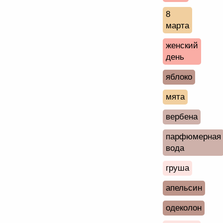
8
марта
женский
день
яблоко
мята
вербена
парфюмерная
вода
груша
апельсин
одеколон