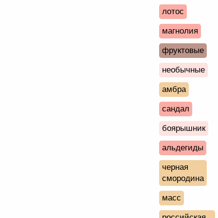
лотос
магнолия
фруктовые
необычные
амбра
сандал
боярышник
альдегиды
черная
смородина
масс
российская