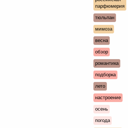
парфюмерия
тюльпан
мимоза
весна
обзор
романтика
подборка
лето
настроение
осень
погода