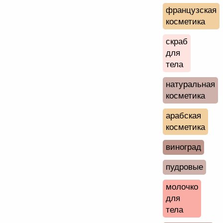
французская
косметика
скраб
для
тела
натуральная
косметика
арабская
косметика
виноград
пудровые
молочко
для
тела