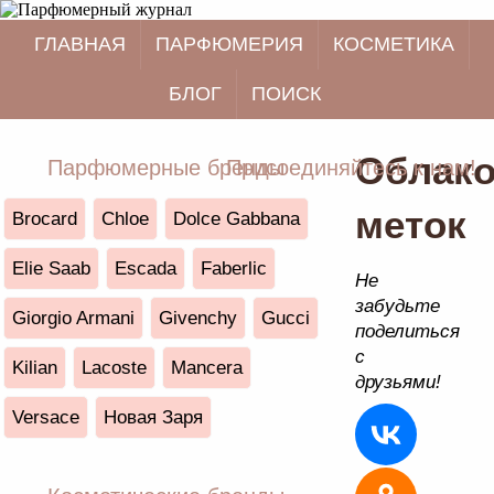
ГЛАВНАЯ
ПАРФЮМЕРИЯ
КОСМЕТИКА
БЛОГ
ПОИСК
Облак
Парфюмерные бренды
Присоединяйтесь к нам!
меток
Brocard
Chloe
Dolce Gabbana
Elie Saab
Escada
Faberlic
Не
забудьте
Giorgio Armani
Givenchy
Gucci
поделиться
с
Kilian
Lacoste
Mancera
друзьями!
Versace
Новая Заря