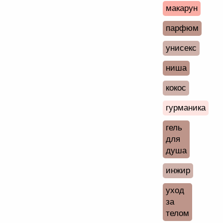
макарун
парфюм
унисекс
ниша
кокос
гурманика
гель
для
душа
инжир
уход
за
телом