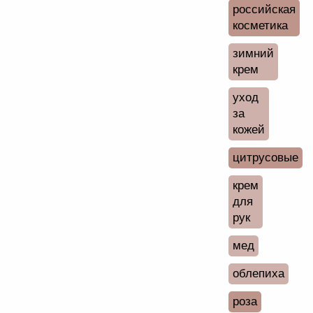
российская
косметика
зимний
крем
уход
за
кожей
цитрусовые
крем
для
рук
мед
облепиха
роза