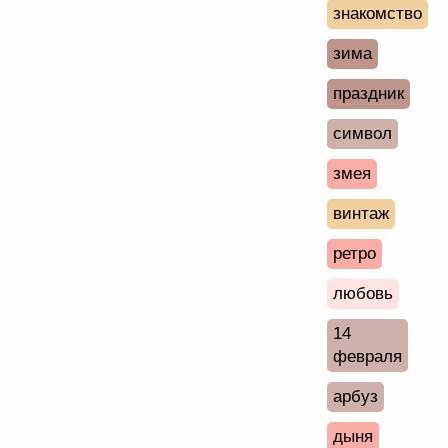
знакомство
зима
праздник
символ
змея
винтаж
ретро
любовь
14
февраля
арбуз
дыня