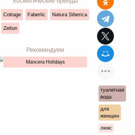
Косметические бренды
Cottage
Faberlic
Natura Siberica
Zeitun
Рекомендуем
Mancera Holidays
туалетная
вода
для
женщин
люкс