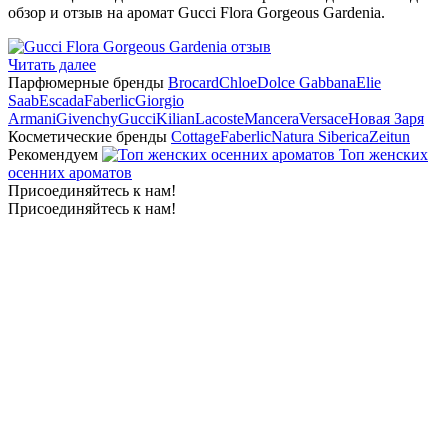
обзор и отзыв на аромат Gucci Flora Gorgeous Gardenia.
Читать далее
Парфюмерные бренды
Brocard
Chloe
Dolce Gabbana
Elie
Saab
Escada
Faberlic
Giorgio
Armani
Givenchy
Gucci
Kilian
Lacoste
Mancera
Versace
Новая Заря
Косметические бренды
Cottage
Faberlic
Natura Siberica
Zeitun
Рекомендуем
Топ женских
осенних ароматов
Присоединяйтесь к нам!
Присоединяйтесь к нам!