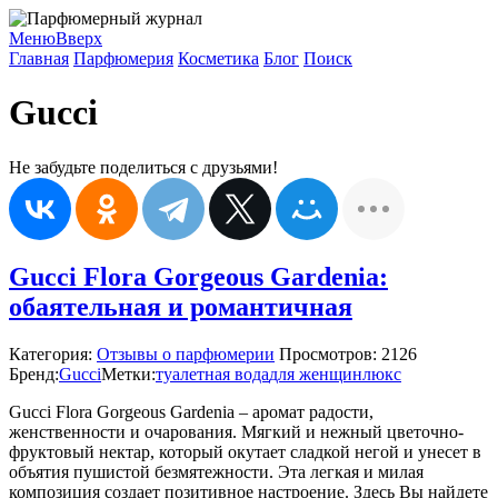
Меню
Вверх
Главная
Парфюмерия
Косметика
Блог
Поиск
Gucci
Не забудьте поделиться с друзьями!
Gucci Flora Gorgeous Gardenia:
обаятельная и романтичная
Категория:
Отзывы о парфюмерии
Просмотров: 2126
Бренд:
Gucci
Метки:
туалетная вода
для женщин
люкс
Gucci Flora Gorgeous Gardenia – аромат радости,
женственности и очарования. Мягкий и нежный цветочно-
фруктовый нектар, который окутает сладкой негой и унесет в
объятия пушистой безмятежности. Эта легкая и милая
композиция создает позитивное настроение. Здесь Вы найдете