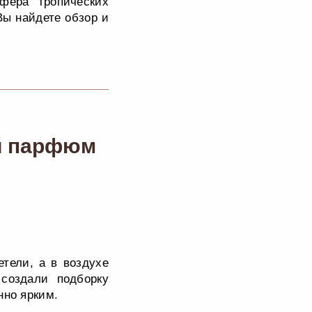
сфера тропических
Вы найдете обзор и
ой парфюм
етели, а в воздухе
 создали подборку
нно ярким.