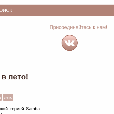
ОИСК
»
Присоединяйтесь к нам!
 в лето!
а
лето
ркой серией Samba