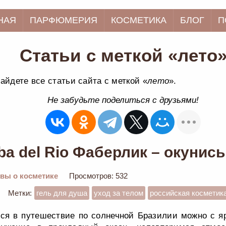
НАЯ
ПАРФЮМЕРИЯ
КОСМЕТИКА
БЛОГ
П
Статьи с меткой «лето
айдете все статьи сайта с меткой «
лето
».
Не забудьте поделиться с друзьями!
a del Rio Фаберлик – окунись
вы о косметике
Просмотров: 532
Метки:
гель для душа
уход за телом
российская косметик
ся в путешествие по солнечной Бразилии можно с я