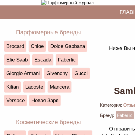
ГЛАВ
Парфюмерные бренды
Brocard
Chloe
Dolce Gabbana
Ниже Вы н
Elie Saab
Escada
Faberlic
Giorgio Armani
Givenchy
Gucci
Kilian
Lacoste
Mancera
Samb
Versace
Новая Заря
Категория:
Отзы
Бренд:
Faberlic
Косметические бренды
Отправить