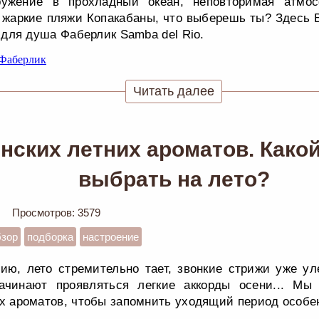
гружение в прохладный океан, неповторимая атмо
 жаркие пляжи Копакабаны, что выберешь ты? Здесь 
 для душа Фаберлик Samba del Rio.
Читать далее
енских летних ароматов. Как
выбрать на лето?
Просмотров: 3579
бзор
подборка
настроение
ию, лето стремительно тает, звонкие стрижи уже ул
ачинают проявляться легкие аккорды осени... Мы
х ароматов, чтобы запомнить уходящий период особе