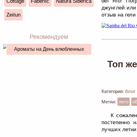
del Rio! По
Cottage
Faberlic
Natura Siberica
джунглей или
Zeitun
отзыв на гели
Рекомендуем
Ароматы на День влюбленных
Топ ж
Категория:
блог
Метки:
лето
о
К сожален
постепенно н
лучших летни