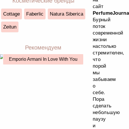
Косметические бренды
сайт
PerfumeJourna
Cottage
Faberlic
Natura Siberica
Бурный
поток
Zeitun
современной
жизни
настолько
Рекомендуем
стремителен,
Emporio Armani In Love With You
что
порой
мы
забываем
о
себе.
Пора
сделать
небольшую
паузу
и