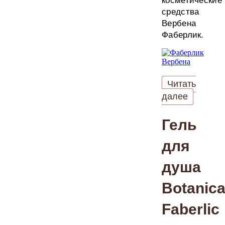
косметические
средства
Вербена
Фаберлик.
Читать
далее
Гель
для
душа
Botanic
Faberlic