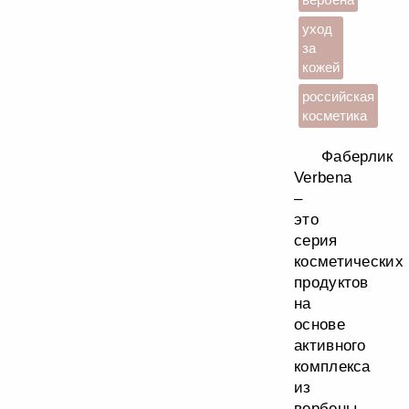
уход
за
кожей
российская
косметика
Фаберлик
Verbena
–
это
серия
косметических
продуктов
на
основе
активного
комплекса
из
вербены.