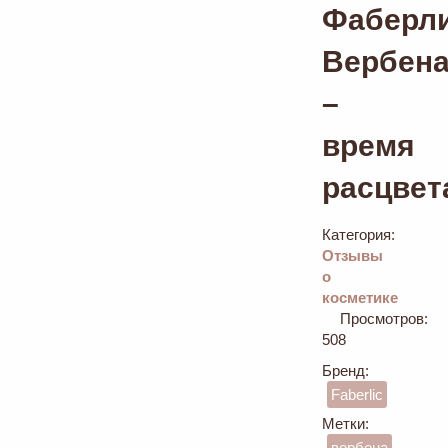
Фаберл
Вербен
–
время
расцвет
Категория:
Отзывы
о
косметике
Просмотров:
508
Бренд:
Faberlic
Метки:
вербена