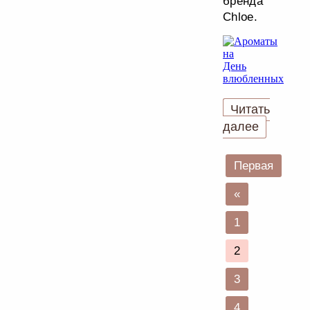
бренда
Chloe.
Читать
далее
Первая
«
1
2
3
4