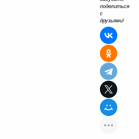
поделиться
с
друзьями!