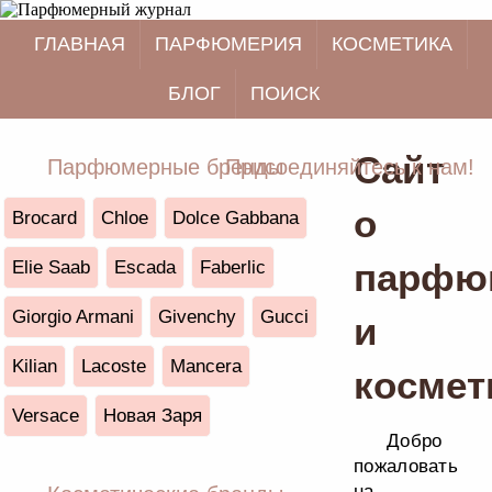
ГЛАВНАЯ
ПАРФЮМЕРИЯ
КОСМЕТИКА
БЛОГ
ПОИСК
Сайт
Парфюмерные бренды
Присоединяйтесь к нам!
о
Brocard
Chloe
Dolce Gabbana
парфю
Elie Saab
Escada
Faberlic
Giorgio Armani
Givenchy
Gucci
и
Kilian
Lacoste
Mancera
космет
Versace
Новая Заря
Добро
пожаловать
на