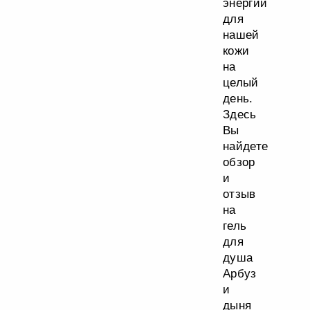
энергии
для
нашей
кожи
на
целый
день.
Здесь
Вы
найдете
обзор
и
отзыв
на
гель
для
душа
Арбуз
и
дыня