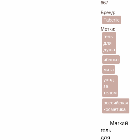
667
Бренд:
Faberlic
Метки:
гель
для
душа
яблоко
мята
уход
за
телом
российская
косметика
Мягкий
гель
для