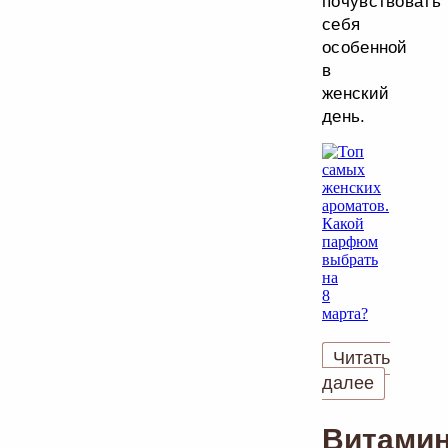
почувствовать
себя
особенной
в
женский
день.
Читать
далее
Витами