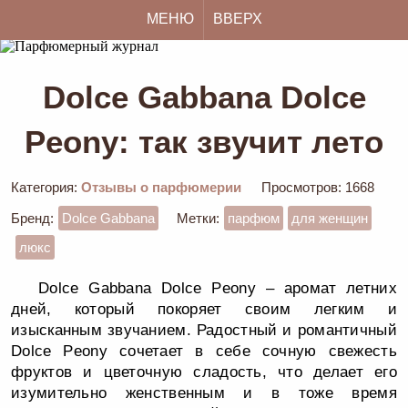
МЕНЮ
ВВЕРХ
Dolce Gabbana Dolce
Peony: так звучит лето
Категория:
Отзывы о парфюмерии
Просмотров: 1668
Бренд:
Dolce Gabbana
Метки:
парфюм
для женщин
люкс
Dolce Gabbana Dolce Peony – аромат летних
дней, который покоряет своим легким и
изысканным звучанием. Радостный и романтичный
Dolce Peony сочетает в себе сочную свежесть
фруктов и цветочную сладость, что делает его
изумительно женственным и в тоже время